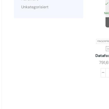
Unkategorisiert
NA
FINGERPR
L
Datafo
791,