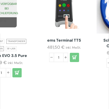
VERFÜGBAR
BEI
CHLIEFERUNG
ems Terminal TT5
Sc
INT
TRANSPONDER
C
481,50
€
inkl. MwSt.
AN
W-LAN
x EVO 3.5 Pure
69
€
inkl. MwSt.