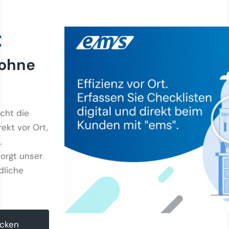
t
 ohne
cht die
ekt vor Ort,
.
orgt unser
dliche
ecken