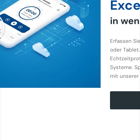
Exce
in wen
Erfassen Si
oder Tablet
Echtzeitprot
Systeme. Spa
mit unserer