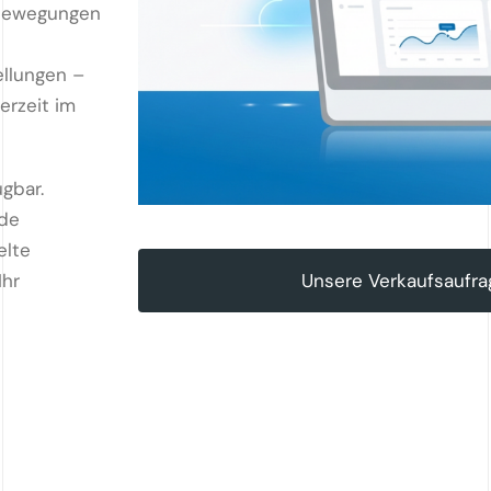
nbewegungen
ellungen –
erzeit im
ügbar.
nde
elte
Ihr
Unsere Verkaufsaufr