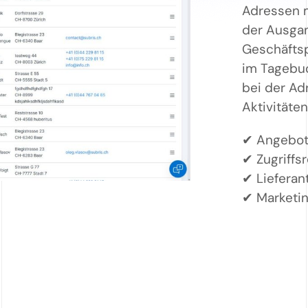
Adressen m
der Ausgan
Geschäftsp
im Tagebuc
bei der Ad
Aktivitäten
✔ Angebot
✔ Zugriffs
✔ Lieferan
✔ Marketin