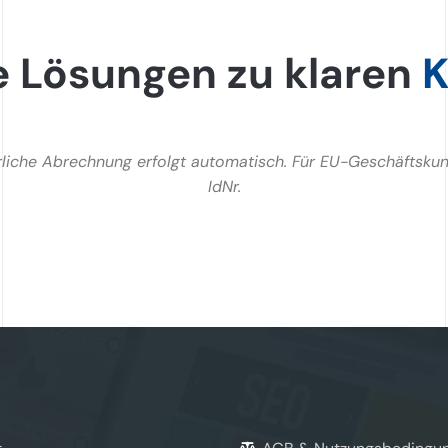
e Lösungen zu klaren
K
uerliche Abrechnung erfolgt automatisch. Für EU-Geschäftsku
IdNr.